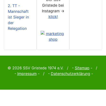
Gristede bei
2. TT -
Instagram ->
Mannschaft
klick!
ist Sieger in
der
Relegation
© 2026 SSV Gristede 1974 e.V. / -
Sitemap
- /
-
Impressum
- / -
Datenschutzerklärung
-