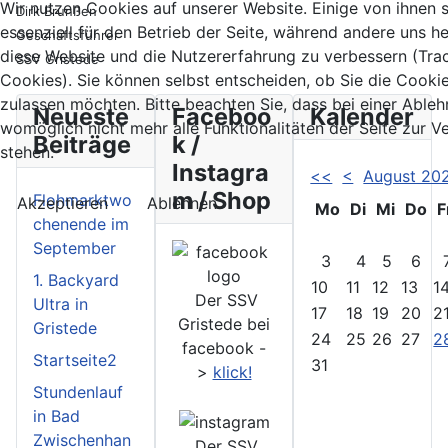
Wir nutzen Cookies auf unserer Website. Einige von ihnen 
Dirk Brunßen
essenziell für den Betrieb der Seite, während andere uns he
Geschäftsführer
diese Website und die Nutzererfahrung zu verbessern (Tra
SSV Gristede
Cookies). Sie können selbst entscheiden, ob Sie die Cooki
zulassen möchten. Bitte beachten Sie, dass bei einer Able
Neueste
Faceboo
Kalender
womöglich nicht mehr alle Funktionalitäten der Seite zur 
Beiträge
k /
stehen.
Instagra
<<
<
August 20
m / Shop
Flohmarktwo
Akzeptieren
Ablehnen
Mo
Di
Mi
Do
F
chenende im
September
3
4
5
6
1. Backyard
10
11
12
13
1
Der SSV
Ultra in
17
18
19
20
2
Gristede bei
Gristede
24
25
26
27
2
facebook -
Startseite2
31
>
klick!
Stundenlauf
in Bad
Zwischenhan
Der SSV