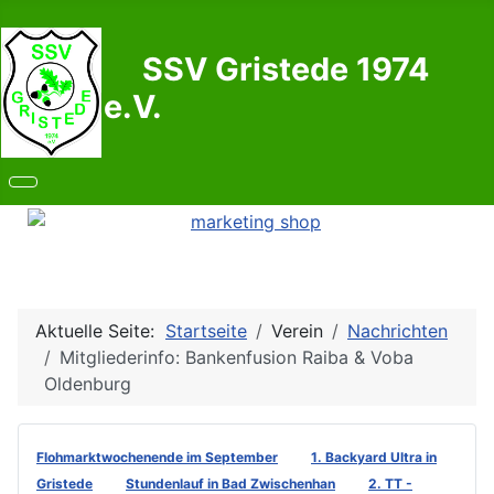
SSV Gristede 1974
e.V.
Aktuelle Seite:
Startseite
Verein
Nachrichten
Mitgliederinfo: Bankenfusion Raiba & Voba
Oldenburg
Flohmarktwochenende im September
1. Backyard Ultra in
Gristede
Stundenlauf in Bad Zwischenhan
2. TT -