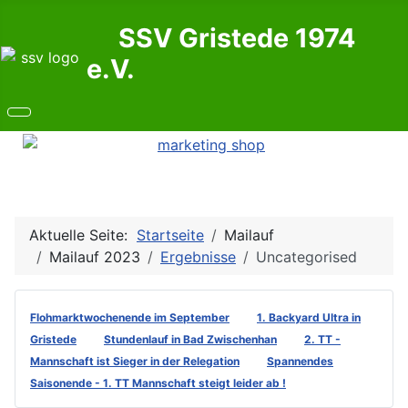
SSV Gristede 1974
e.V.
Aktuelle Seite:
Startseite
Mailauf
Mailauf 2023
Ergebnisse
Uncategorised
Flohmarktwochenende im September
1. Backyard Ultra in
Gristede
Stundenlauf in Bad Zwischenhan
2. TT -
Mannschaft ist Sieger in der Relegation
Spannendes
Saisonende - 1. TT Mannschaft steigt leider ab !