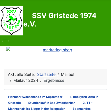
SSV Gristede 1974
e.V.
Aktuelle Seite:
Startseite
Mailauf
Mailauf 2024
Ergebnisse
Flohmarktwochenende im September
1. Backyard Ultra in
Gristede
Stundenlauf in Bad Zwischenhan
2. TT -
Mannschaft ist Sieger in der Relegation
Spannendes