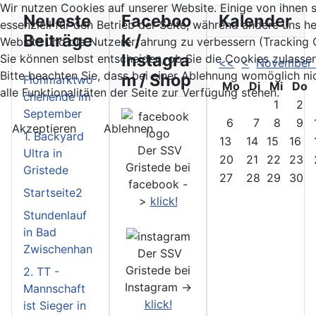
Wir nutzen Cookies auf unserer Website. Einige von ihnen 
Neueste
Faceboo
Kalender
essenziell für den Betrieb der Seite, während andere uns he
Beiträge
k /
Website und die Nutzererfahrung zu verbessern (Tracking 
Instagra
Sie können selbst entscheiden, ob Sie die Cookies zulasse
<<
<
November
Bitte beachten Sie, dass bei einer Ablehnung womöglich ni
m / Shop
Flohmarktwo
Mo
Di
Mi
Do
alle Funktionalitäten der Seite zur Verfügung stehen.
chenende im
1
2
September
6
7
8
9
Akzeptieren
Ablehnen
1. Backyard
13
14
15
16
Der SSV
Ultra in
20
21
22
23
Gristede bei
Gristede
27
28
29
30
facebook -
Startseite2
>
klick!
Stundenlauf
in Bad
Zwischenhan
Der SSV
Gristede bei
2. TT -
Instagram ->
Mannschaft
klick!
ist Sieger in