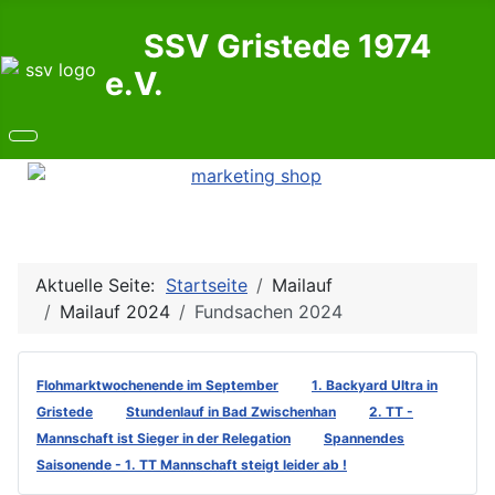
SSV Gristede 1974
e.V.
Aktuelle Seite:
Startseite
Mailauf
Mailauf 2024
Fundsachen 2024
Flohmarktwochenende im September
1. Backyard Ultra in
Gristede
Stundenlauf in Bad Zwischenhan
2. TT -
Mannschaft ist Sieger in der Relegation
Spannendes
Saisonende - 1. TT Mannschaft steigt leider ab !