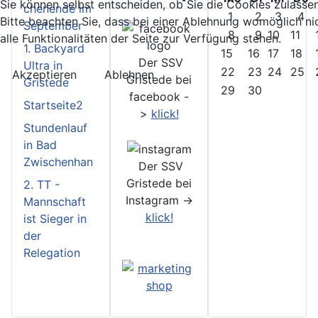
Sie können selbst entscheiden, ob Sie die Cookies zulasse
chenende im
1
2
3
4
Bitte beachten Sie, dass bei einer Ablehnung womöglich ni
September
8
9
10
11
alle Funktionalitäten der Seite zur Verfügung stehen.
1. Backyard
15
16
17
18
Der SSV
Ultra in
22
23
24
25
Akzeptieren
Ablehnen
Gristede bei
Gristede
29
30
facebook -
Startseite2
>
klick!
Stundenlauf
in Bad
Zwischenhan
Der SSV
Gristede bei
2. TT -
Instagram ->
Mannschaft
klick!
ist Sieger in
der
Relegation