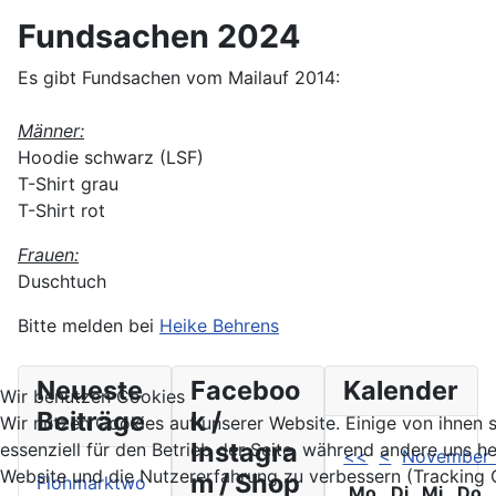
Fundsachen 2024
Es gibt Fundsachen vom Mailauf 2014:
Männer:
Hoodie schwarz (LSF)
T-Shirt grau
T-Shirt rot
Frauen:
Duschtuch
Bitte melden bei
Heike Behrens
Neueste
Faceboo
Kalender
Wir benutzen Cookies
Beiträge
k /
Wir nutzen Cookies auf unserer Website. Einige von ihnen 
Instagra
essenziell für den Betrieb der Seite, während andere uns he
<<
<
November
Website und die Nutzererfahrung zu verbessern (Tracking 
m / Shop
Flohmarktwo
Mo
Di
Mi
Do