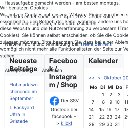
Hausaufgabe gemacht werden - am besten montags.
Wir benutzen Cookies
Wir nutzen Cookies auf unserer Website. Einige von ihnen 
Der Kurs endet somit am 1. April 2023. Jeder sollte
essenziell für den Betrieb der Seite, während andere uns he
dann in der Lage sein, 5 km durchzulaufen.
diese Website und die Nutzererfahrung zu verbessern (Tra
Cookies). Sie können selbst entscheiden, ob Sie die Cooki
zulassen möchten. Bitte beachten Sie, dass bei einer Able
Weitere Info`s und Anmeldung bei:
Heike Behrens
womöglich nicht mehr alle Funktionalitäten der Seite zur 
stehen.
Neueste
Faceboo
Kalender
Beiträge
k /
Akzeptieren
Ablehnen
Instagra
<<
<
Oktober 2
m / Shop
Flohmarktwo
Mo
Di
Mi
Do
F
chenende im
1
2
3
September
Der SSV
7
8
9
10
1
1. Backyard
Gristede bei
14
15
16
17
1
Ultra in
facebook -
21
22
23
24
2
Gristede
>
klick!
28
29
30
31