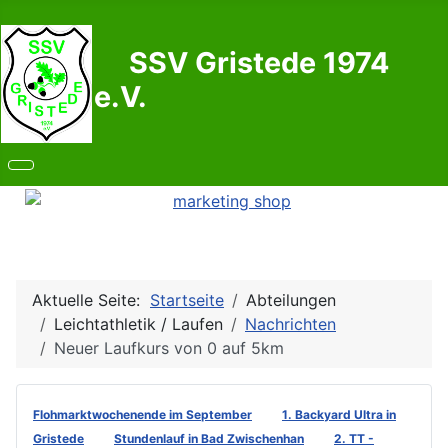
SSV Gristede 1974
e.V.
Aktuelle Seite:
Startseite
Abteilungen
Leichtathletik / Laufen
Nachrichten
Neuer Laufkurs von 0 auf 5km
Flohmarktwochenende im September
1. Backyard Ultra in
Gristede
Stundenlauf in Bad Zwischenhan
2. TT -