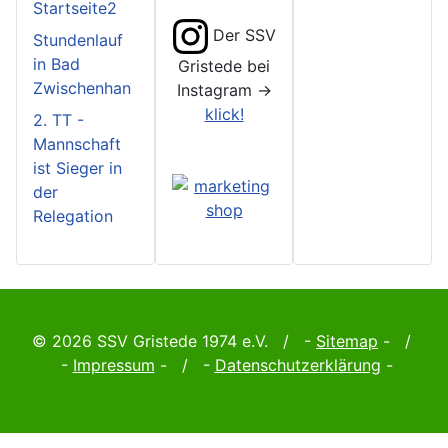
Startseite2
Der SSV
Stundenlauf
in Bad
Gristede bei
Zwischenhan
Instagram ->
klick!
2. TT -
Mannschaft
ist Sieger in
der
Relegation
© 2026 SSV Gristede 1974 e.V. / -
Sitemap
- /
-
Impressum
- / -
Datenschutzerklärung
-