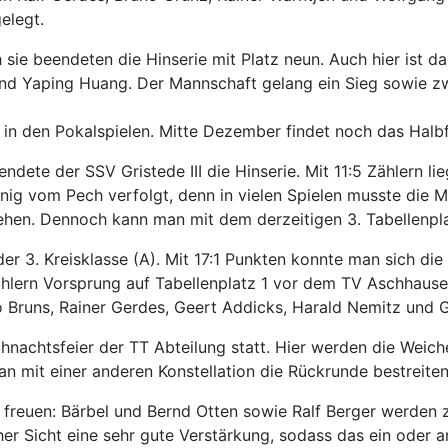
elegt.
ch sie beendeten die Hinserie mit Platz neun. Auch hier ist 
und Yaping Huang. Der Mannschaft gelang ein Sieg sowie z
 in den Pokalspielen. Mitte Dezember findet noch das Halbfi
endete der SSV Gristede III die Hinserie. Mit 11:5 Zählern l
enig vom Pech verfolgt, denn in vielen Spielen musste die 
hen. Dennoch kann man mit dem derzeitigen 3. Tabellenplat
 der 3. Kreisklasse (A). Mit 17:1 Punkten konnte man sich d
ählern Vorsprung auf Tabellenplatz 1 vor dem TV Aschhause
o Bruns, Rainer Gerdes, Geert Addicks, Harald Nemitz und G
achtsfeier der TT Abteilung statt. Hier werden die Weichen
n mit einer anderen Konstellation die Rückrunde bestreite
 freuen: Bärbel und Bernd Otten sowie Ralf Berger werde
her Sicht eine sehr gute Verstärkung, sodass das ein oder a