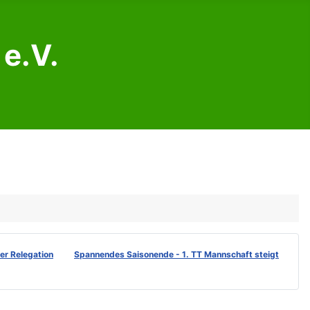
e.V.
der Relegation
Spannendes Saisonende - 1. TT Mannschaft steigt