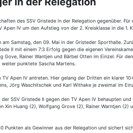
ger in der Relegation
haften des SSV Gristede in der Relegation gegenüber. Für d
V Apen IV um den Aufstieg von der 2. Kreisklasse in die 1. K
en am Samstag, den 09. Mai in der Gristeder Sporthalle. Zu
tede II mit einem 7:3 Erfolg gegen die eigenen Vereinskam
 Gove, Rainer Wantjen und Bärbel Otten im Einzel. Für den
n, weiter punktete Sascha Martens.
TV Apen IV antreten. Hier gelang der Dritten ein klarer 1
ns, Jörg Waschitschek und Karl Withake je zweimal im Einz
 der SSV Gristede II gegen den TV Apen IV behaupten und tat
n Xin Huang (2), Wolfgang Grove (2), Rainer Warntjen (2) 
Punkten als Gewinner aus der Relegation und sichert sich so