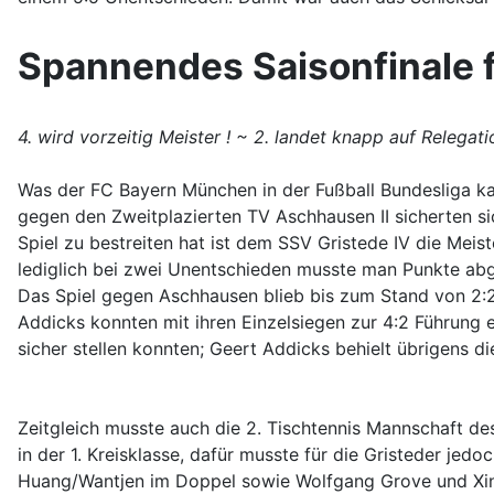
Spannendes Saisonfinale fü
4. wird vorzeitig Meister ! ~ 2. landet knapp auf Relegat
Was der FC Bayern München in der Fußball Bundesliga kan
gegen den Zweitplazierten TV Aschhausen II sicherten si
Spiel zu bestreiten hat ist dem SSV Gristede IV die Mei
lediglich bei zwei Unentschieden musste man Punkte ab
Das Spiel gegen Aschhausen blieb bis zum Stand von 2:2
Addicks konnten mit ihren Einzelsiegen zur 4:2 Führung 
sicher stellen konnten; Geert Addicks behielt übrigens d
Zeitgleich musste auch die 2. Tischtennis Mannschaft des
in der 1. Kreisklasse, dafür musste für die Gristeder je
Huang/Wantjen im Doppel sowie Wolfgang Grove und Xin H