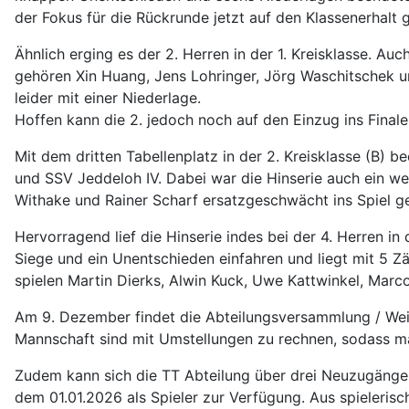
der Fokus für die Rückrunde jetzt auf den Klassenerhalt g
Ähnlich erging es der 2. Herren in der 1. Kreisklasse. Au
gehören Xin Huang, Jens Lohringer, Jörg Waschitschek 
leider mit einer Niederlage.
Hoffen kann die 2. jedoch noch auf den Einzug ins Finale
Mit dem dritten Tabellenplatz in der 2. Kreisklasse (B) be
und SSV Jeddeloh IV. Dabei war die Hinserie auch ein w
Withake und Rainer Scharf ersatzgeschwächt ins Spiel ge
Hervorragend lief die Hinserie indes bei der 4. Herren in
Siege und ein Unentschieden einfahren und liegt mit 5 Z
spielen Martin Dierks, Alwin Kuck, Uwe Kattwinkel, Marc
Am 9. Dezember findet die Abteilungsversammlung / Weihn
Mannschaft sind mit Umstellungen zu rechnen, sodass ma
Zudem kann sich die TT Abteilung über drei Neuzugänge
dem 01.01.2026 als Spieler zur Verfügung. Aus spielerisc