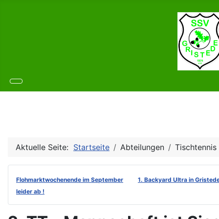
Aktuelle Seite:
Startseite
Abteilungen
Tischtennis
Flohmarktwochenende im September
1. Backyard Ultra in Gristed
leider ab !