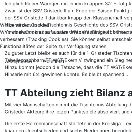
lediglich Rainer Warntjen mit einem knappen 3:2 Erfolg
Zwar ist der SSV Gristede II am Ende der Saison Punktgl
der SSV Gristede II dankbar knapp den Klassenerhalt ver
Hier wird es in der Tischtennis Geschichte des SSV Gr
Wir benutzen Cookies
Vereinskammeraden aus der dritten Mannschaft behaupten
Wir nutzen Cookies auf unserer Website. Einige von ihnen s
verbessern (Tracking Cookies). Sie können selbst entschei
Funktionalitäten der Seite zur Verfügung stehen.
Zu guter Letzt bleibt es auch für die 1. Gristeder Tischt
Tabellennachbarn TT WST/Ekern V zwingend ein Sieg her 
Akzeptieren
Ablehnen
Hinzu kommt jedoch die Tatsache, dass die TT WST/Ekern
Hinserie mit 6:4 gewinnen konnte. Es bleibt spannend...
TT Abteilung zieht Bilanz
Mit vier Mannschaften nimmt die Tischtennis Abteilung 
Gristeder Akteure ihre letzen Punktspiele absolviert und
Die erste Herrenmannschaft startete in der Kreisliga. Lei
knappen Unentschieden und sechs Niederlagen beendeten 