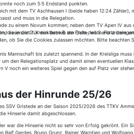
 konnte noch zum 5:5 Endstand punkten.
eich mit dem TV Aschhausen I (beide haben 12:24 Zähler), m
passt und muss in die Relegation.
istede zu einem Novum kommen; neben dem TV Apen IV aus d
, die in der 2. Kreisklasse B am Ende den 2. Platz belege
ind essenziell für den Betrieb der Seite, während andere u
den, ob Sie die Cookies zulassen möchten. Bitte beachten S
ennis Mannschaft bis zuletzt spannend. In der Kreisliga muss
um den Relegationsplatz und damit einen eventuellen Klass
 V noch ein weiteres Spiel gegen den auf Platz vier stehe
 aus der Hinrunde 25/26
des SSV Gristede an der Saison 2025/2026 des TTKV Ammerla
 die Hinserie damit abgeschlossen.
der war die Hinserie nicht so sehr von Erfolg gekrönt. Ein S
Ralf Gerdes, Bruno Grunz, Rainer Warntjen und Wolfgang G