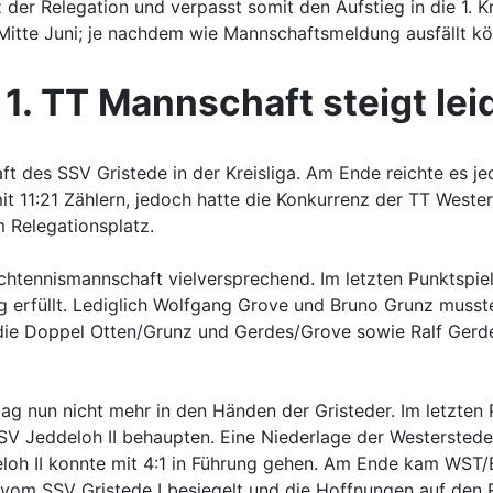
z der Relegation und verpasst somit den Aufstieg in die 1. K
 Mitte Juni; je nachdem wie Mannschaftsmeldung ausfällt kön
. TT Mannschaft steigt leid
t des SSV Gristede in der Kreisliga. Am Ende reichte es jedo
it 11:21 Zählern, jedoch hatte die Konkurrenz der TT West
um Relegationsplatz.
ischtennismannschaft vielversprechend. Im letzten Punktsp
g erfüllt. Lediglich Wolfgang Grove und Bruno Grunz musste
die Doppel Otten/Grunz und Gerdes/Grove sowie Ralf Gerde
lag nun nicht mehr in den Händen der Gristeder. Im letzten 
V Jeddeloh II behaupten. Eine Niederlage der Westersteder
loh II konnte mit 4:1 in Führung gehen. Am Ende kam WST/E
vom SSV Gristede I besiegelt und die Hoffnungen auf den R