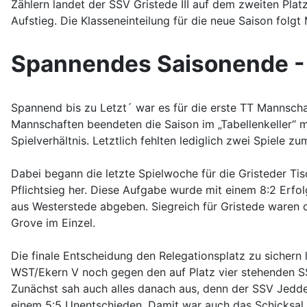
Zählern landet der SSV Gristede III auf dem zweiten Plat
Aufstieg. Die Klasseneinteilung für die neue Saison folgt
Spannendes Saisonende - 1
Spannend bis zu Letzt´ war es für die erste TT Mannschaf
Mannschaften beendeten die Saison im „Tabellenkeller“ m
Spielverhältnis. Letztlich fehlten lediglich zwei Spiele z
Dabei begann die letzte Spielwoche für die Gristeder T
Pflichtsieg her. Diese Aufgabe wurde mit einem 8:2 Erfol
aus Westerstede abgeben. Siegreich für Gristede waren 
Grove im Einzel.
Die finale Entscheidung den Relegationsplatz zu sichern 
WST/Ekern V noch gegen den auf Platz vier stehenden SS
Zunächst sah auch alles danach aus, denn der SSV Jedde
einem 5:5 Unentschieden. Damit war auch das Schicksal 