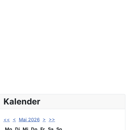
Kalender
<<
<
Mai 2026
>
>>
Mo
Di
Mi
Do
Fr
Sa
So