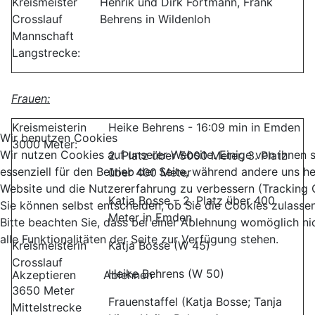
Kreismeister
Henrik und Dirk Fortmann, Frank
Crosslauf
Behrens in Wildenloh
Mannschaft
Langstrecke:
Frauen:
Kreismeisterin
Heike Behrens - 16:09 min in Emden
Wir benutzen Cookies
3000 Meter:
Wir nutzen Cookies auf unserer Website. Einige von ihnen 
2. Platz über 5000 Meter, 3. Platz
essenziell für den Betrieb der Seite, während andere uns he
über 400 Meter
Website und die Nutzererfahrung zu verbessern (Tracking 
Katja Bosse – 2. Platz über 400
Sie können selbst entscheiden, ob Sie die Cookies zulasse
Meter in Emden
Bitte beachten Sie, dass bei einer Ablehnung womöglich ni
alle Funktionalitäten der Seite zur Verfügung stehen.
Kreismeisterin
Katja Bosse (W 45)
Crosslauf
Heike Behrens (W 50)
Akzeptieren
Ablehnen
3650 Meter
Frauenstaffel (Katja Bosse; Tanja
Mittelstrecke