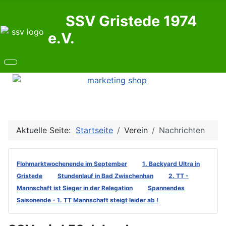
SSV Gristede 1974
e.V.
Aktuelle Seite:
Startseite
Verein
Nachrichten
Flohmarktwochenende im September
1. Backyard Ultra in
Gristede
Stundenlauf in Bad Zwischenhan
2. TT -
Mannschaft ist Sieger in der Relegation
Spannendes
Saisonende - 1. TT Mannschaft steigt leider ab !