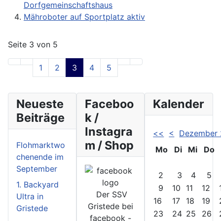
Dorfgemeinschaftshaus
Mähroboter auf Sportplatz aktiv
Seite 3 von 5
1
2
3
4
5
Neueste
Faceboo
Kalender
Beiträge
k /
Instagra
<<
<
Dezember
m / Shop
Flohmarktwo
Mo
Di
Mi
Do
chenende im
September
2
3
4
5
1. Backyard
9
10
11
12
Der SSV
Ultra in
16
17
18
19
Gristede bei
Gristede
23
24
25
26
facebook -