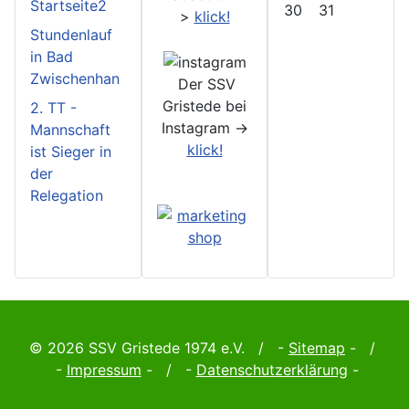
Startseite2
30
31
>
klick!
Stundenlauf
in Bad
Zwischenhan
Der SSV
Gristede bei
2. TT -
Instagram ->
Mannschaft
klick!
ist Sieger in
der
Relegation
© 2026 SSV Gristede 1974 e.V. / -
Sitemap
- /
-
Impressum
- / -
Datenschutzerklärung
-