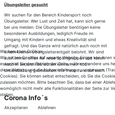
Übungsleiter gesucht
Wir suchen für den Bereich Kindersport noch
Übungsleiter. Wer Lust und Zeit hat, kann sich gerne
bei uns melden. Die Übungsleiter benötigen keine
besonderen Ausbildungen, lediglich Freude im
Umgang mit Kindern und etwas Kreativität sind
gefragt. Und das Ganze wird natürlich auch noch mit
Wir benutzen Cookies
einem kleinen Übungsleiterentgelt belohnt. Wir sind
Wir nutzen Cookies auf unserer Website. Einige von ihnen 
auch immer offen für neue Sportgruppen und Ideen.
essenziell für den Betrieb der Seite, während andere uns he
Auch in anderen Bereichen können wir noch
diese Website und die Nutzererfahrung zu verbessern (Tra
Unterstützung gebrauchen. Wir freuen uns auf euch.
Cookies). Sie können selbst entscheiden, ob Sie die Cooki
zulassen möchten. Bitte beachten Sie, dass bei einer Able
womöglich nicht mehr alle Funktionalitäten der Seite zur 
stehen.
Corona Info´s
Akzeptieren
Ablehnen