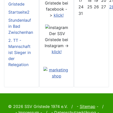
17
18
19
20
2
Gristede bei
Gristede
24
25
26
27
2
facebook -
Startseite2
31
>
klick!
Stundenlauf
in Bad
Zwischenhan
Der SSV
Gristede bei
2. TT -
Instagram ->
Mannschaft
klick!
ist Sieger in
der
Relegation
© 2026 SSV Gristede 1974 e.V. / -
Sitemap
- /
-
Impressum
- / -
Datenschutzerklärung
-