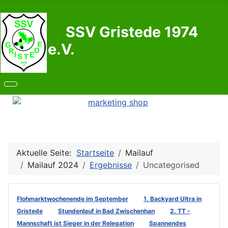
SSV Gristede 1974
e.V.
Aktuelle Seite:
Startseite
Mailauf
Mailauf 2024
Ergebnisse
Uncategorised
Flohmarktwochenende im September
1. Backyard Ultra in
Gristede
Stundenlauf in Bad Zwischenhan
2. TT -
Mannschaft ist Sieger in der Relegation
Spannendes