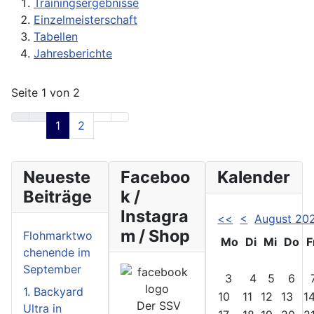
Trainingsergebnisse
Einzelmeisterschaft
Tabellen
Jahresberichte
Seite 1 von 2
1
2
Neueste
Faceboo
Kalender
Beiträge
k /
Instagra
<<
<
August 20
m / Shop
Flohmarktwo
Mo
Di
Mi
Do
F
chenende im
September
3
4
5
6
1. Backyard
10
11
12
13
1
Der SSV
Ultra in